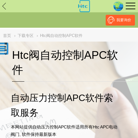
// replaced by scott on 2026/7/20 reason: high risk: Unsafe
Implementation Of Subresource Integrity /*
*/ // ------------------------------
--------------------------------------------------
NULL
//
我要询价
首页
›
下载专区
›
Htc阀自动控制APC软件
Htc阀自动控制APC软
件
自动压力控制APC软件索
取服务
本网站提供自动压力控制APC软件适用所有Htc APC电动
阀门, 软件保持最新版本