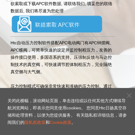
欲索取或下载APC软件数据, 请联络我们, 填妥您的联络
数据后, 我们将尽速为您处理
Htc自动压力控制软件搭配APC电动阀门有APC钟摆阀、
APC蝶阀，可简单快速的设定并监控制程压力，友善的
操作接口使用，多国语系的支持。压强制反馈与马达控
制技术的真空阀，可快速调节腔体制程压力，完全隔绝
真空侧与大气侧。
压力控制模式可确保非常快速和准确的压力控制。通过
智能学习功能-在新系统启动中只需要执行一次，即可自
关闭此横幅，滚动网站页面，单击连结或以任何其他方式继续导
动确定系统优化参数。由于采用了智能学习功能，因此
航浏览网站，即表示您同意使用cookies。 您同意Htc日扬真空存
控制器适应不同条件（气体种类，气体流量），从而确
储和处理资料，以便为您提供服务。 有关隐私权详细信息，请参
保在任何时间进行良好压力控制。
阅我们的
隐私权政策
和
Cookie政策
。
>> 位置控制模式下，阀板可以转动到任何位置。