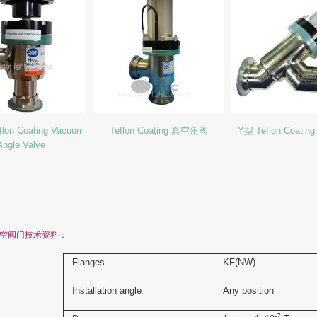
flon Coating Vacuum
Teflon Coating 真空角阀
Y型 Teflon Coat
Angle Valve
空阀门技术资料：
Flanges
KF(NW)
Installation angle
Any position
-7