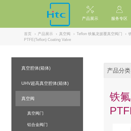
// replaced by scott on 2026/7/20 reason: high risk: Unsafe Implementa
产品展示
服务专区
首页
›
产品展示
›
真空阀
›
Teflon 铁氟龙披覆真空阀门
›
PTFE(Teflon) Coating Valve
真空腔体(箱体)
产品分类
UHV超高真空腔体(箱体)
铁氟
真空阀
PTFE
真空阀门
铝合金阀门