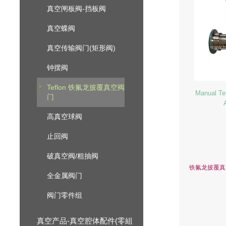
真空闸板阀-挡板阀
真空蝶阀
真空传输阀门(矩形阀)
钟摆阀
Teflon 铁氟龙披覆真空阀
Manual Te
门
高真空球阀
止回阀
破真空阀/粗抽阀
铁氟龙披覆真
全金属阀门
阀门零件组
真空产品-真空腔体配件(零組