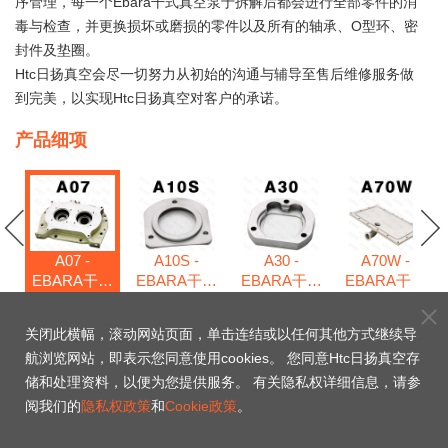
序管理，每一个Ebara干式真空泵于拆解后都会进行全部零件的消
毒与检查，并更换损坏或磨损的零件以及所有的轴承、O型环、密
封件及垫圈。
Htc日扬真空会尽一切努力从初始的沟通与辅导至售后维修服务做
到完美，以实现Htc日扬真空对客户的承诺。
产品细项
A07 -
A10S -
A30 -
A70W -
EBARA干式
EBARA干式
EBARA干式
EBARA干式
式
真空泵维修
真空泵维修
真空泵维修
真空泵维修
包
包
包
包
包
关闭此横幅，滚动网站页面，单击连结或以任何其他方式继续导
航浏览网站，即表示您同意使用cookies。 您同意Htc日扬真空存
A07 - EBARA干式真
储和处理资料，以便为您提供服务。 有关隐私权详细信息，请参
阅我们的
隐私权政策
和
Cookie政策
。
空泵维修包