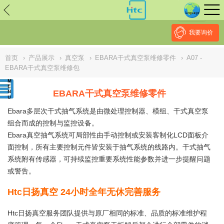
// replaced by scott on 2026/7/20 reason: high risk: Unsafe
Implementation Of Subresource Integrity /*
*/ // ------------------------------
--------------------------------------------------
NULL
//
我要询价
首页
›
产品展示
›
真空泵
›
EBARA干式真空泵维修零件
›
A07 -
EBARA干式真空泵维修包
EBARA干式真空泵维修零件
Ebara多层次干式抽气系统是由微处理控制器、模组、干式真空泵
组合而成的控制与监控设备。
Ebara真空抽气系统可局部性由手动控制或安装客制化LCD面板介
面控制，所有主要控制元件皆安装于抽气系统的线路内。干式抽气
系统附有传感器，可持续监控重要系统性能参数并进一步提醒问题
或警告。
Htc日扬真空 24小时全年无休完善服务
Htc日扬真空服务团队提供与原厂相同的标准、品质的标准维护程