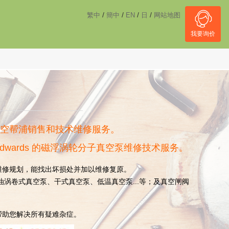
------------------------------------
NULL
//
/
/
/
/
繁中
簡中
EN
日
网站地图
我要询价
空帮浦销售和技术维修服务。
Edwards 的磁浮涡轮分子真空泵维修技术服务。
维修规划，能找出坏损处并加以维修复原。
油涡卷式真空泵、干式真空泵、低温真空泵...等；及真空闸阀
帮助您解决所有疑难杂症。