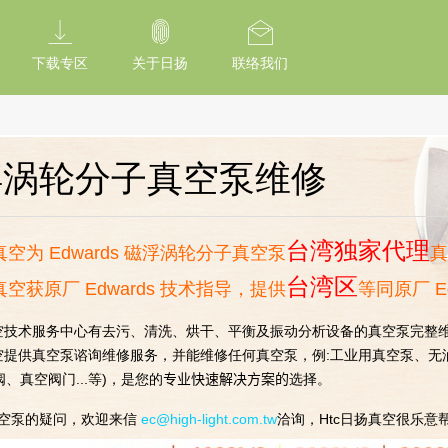
tion Of Subresource Integrity /*
*/ // --------------------------------------------
下载专区
关于日扬
联络我们
浮涡轮分子真空泵维修
台湾独家代理
真空为 Edwards 磁浮涡轮分子真空泵
真
台湾区
真空获原厂 Edwards 技术指导，提供
等同原厂 
真空技术服务中心有去污、清洗、烘干、平衡及振动分析设备的真空泵完整
真空提供真空泵谘询维修服务，并能维修任何真空泵，例:工业用真空泵、无
阀、真空阀门...等)，是您的
专业快速解决方案的
选择。
空泵的疑问，欢迎来信
ec@high-light.com.tw
洽询，Htc日扬真空很乐意