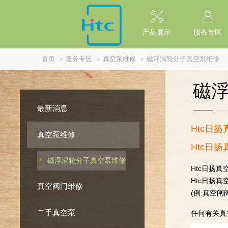
// replaced by scott on 2026/7/20 reason: high risk: Unsafe Implementa
产品展示
服务专区
首页
›
服务专区
›
真空泵维修
›
磁浮涡轮分子真空泵维修
磁
最新消息
Htc日扬
真空泵维修
Htc日扬
磁浮涡轮分子真空泵维修
Htc日扬
Htc日扬
真空阀门维修
(例:真空闸
二手真空泵
任何有关真