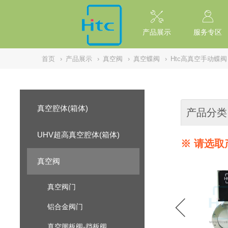
// replaced by scott on 2026/7/20 reason: high risk: Unsafe Implementa
产品展示
服务专区
首页
›
产品展示
›
真空阀
›
真空蝶阀
›
Htc高真空手动蝶阀
真空腔体(箱体)
产品分类
UHV超高真空腔体(箱体)
※ 请选取
真空阀
真空阀门
铝合金阀门
真空闸板阀-挡板阀