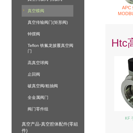
APC
真空蝶阀
MODB
真空传输阀门(矩形阀)
钟摆阀
Ht
Teflon 铁氟龙披覆真空阀
门
高真空球阀
止回阀
破真空阀/粗抽阀
全金属阀门
阀门零件组
KF
真空产品-真空腔体配件(零組
件)