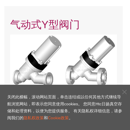
气动式Y型阀门
KF法兰有波纹管(美规)
CF可旋转法兰有波纹管(美规)
关闭此横幅，滚动网站页面，单击连结或以任何其他方式继续导
航浏览网站，即表示您同意使用cookies。 您同意Htc日扬真空存
储和处理资料，以便为您提供服务。 有关隐私权详细信息，请参
阅我们的
隐私权政策
和
Cookie政策
。